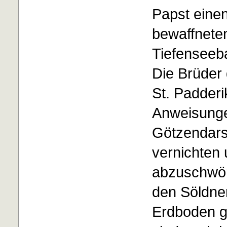
Papst einen
bewaffnete
Tiefenseeb
Die Brüder
St. Padderi
Anweisunge
Götzendars
vernichten 
abzuschwör
den Söldne
Erdboden g