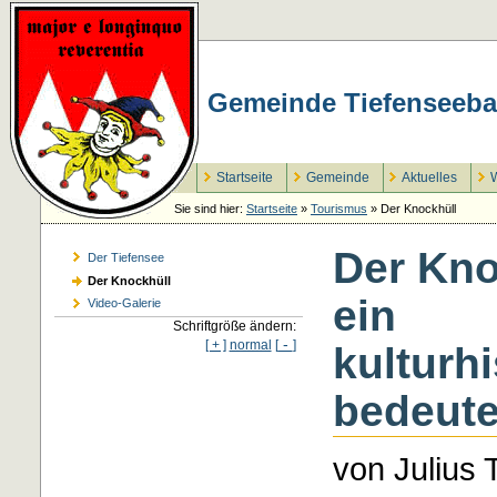
Gemeinde Tiefenseeba
Startseite
Gemeinde
Aktuelles
W
Sie sind hier:
Startseite
»
Tourismus
»
Der Knockhüll
Der Kno
Der Tiefensee
Der Knockhüll
ein
Video-Galerie
Schriftgröße ändern:
-
[ + ]
normal
[
]
kulturh
bedeute
von Julius 