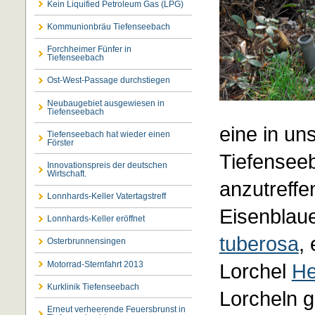
Kein Liquified Petroleum Gas (LPG)
Kommunionbräu Tiefenseebach
Forchheimer Fünfer in
Tiefenseebach
Ost-West-Passage durchstiegen
Neubaugebiet ausgewiesen in
Tiefenseebach
eine in un
Tiefenseebach hat wieder einen
Förster
Tiefensee
Innovationspreis der deutschen
Wirtschaft.
anzutreffe
Lonnhards-Keller Vatertagstreff
Eisenblaue
Lonnhards-Keller eröffnet
tuberosa
,
Osterbrunnensingen
Motorrad-Sternfahrt 2013
Lorchel
He
Kurklinik Tiefenseebach
Lorcheln g
Erneut verheerende Feuersbrunst in