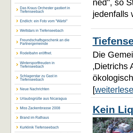
ned", so S
Das Kraus Orchester gastiert in
jedenfalls 
Tiefenseebach
Endlich: ein Foto vom "Wärbl"
Weltstars in Tiefenseebach
Tiefens
Freundschaftsgeschenk an die
Partnergemeinde
Die Gemei
Rodelbahn eröffnet.
Wintersportfreuden in
‚Dietrichs
Tiefenseebach
ökologisc
Schlagerstar zu Gast in
Tiefenseebach
[
weiterles
Neue Nachrichten
Urlaubsgrüße aus Nicaragua
Kein Li
Miss Zackenbrasse 2008
Brand im Rathaus
Kurklinik Tiefenseebach