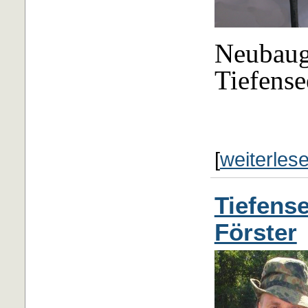
Neubaug
Tiefens
[
weiterles
Tiefens
Förster