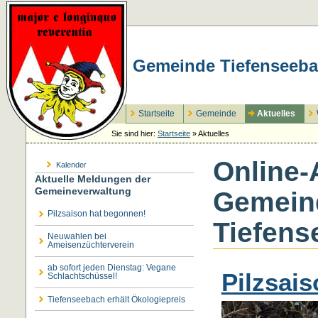
Gemeinde Tiefenseeba
Startseite
Gemeinde
Aktuelles
Sie sind hier:
Startseite
»
Aktuelles
Online-
Kalender
Aktuelle Meldungen der
Gemeineverwaltung
Gemeind
Pilzsaison hat begonnen!
Tiefens
Neuwahlen bei
Ameisenzüchterverein
ab sofort jeden Dienstag: Vegane
Pilzsai
Schlachtschüssel!
Tiefenseebach erhält Ökologiepreis