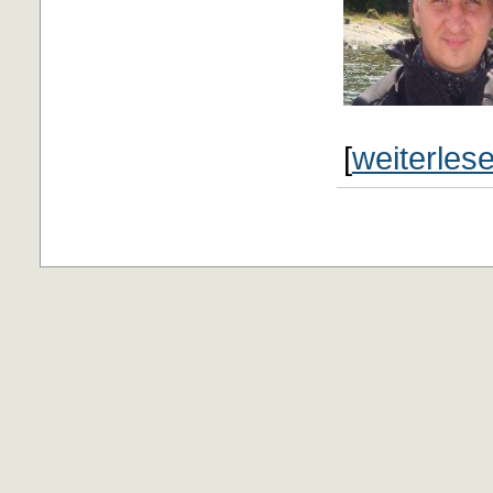
[
weiterles