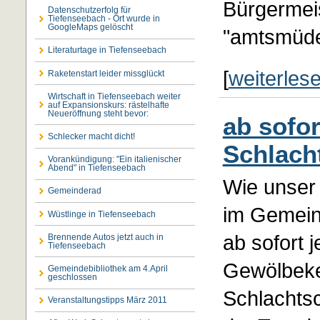
Bürgermeis
Datenschutzerfolg für
Tiefenseebach - Ort wurde in
GoogleMaps gelöscht
"amtsmüde"
Literaturtage in Tiefenseebach
[
weiterles
Raketenstart leider missglückt
Wirtschaft in Tiefenseebach weiter
auf Expansionskurs: rästelhafte
Neueröffnung steht bevor:
ab sofo
Schlecker macht dicht!
Schlach
Vorankündigung: "Ein italienischer
Abend" in Tiefenseebach
Wie unser
Gemeinderad
im Gemeinde
Wüstlinge in Tiefenseebach
ab sofort 
Brennende Autos jetzt auch in
Tiefenseebach
Gewölbeke
Gemeindebibliothek am 4.April
geschlossen
Schlachtsch
Veranstaltungstipps März 2011