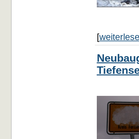
[
weiterles
Neubaug
Tiefens