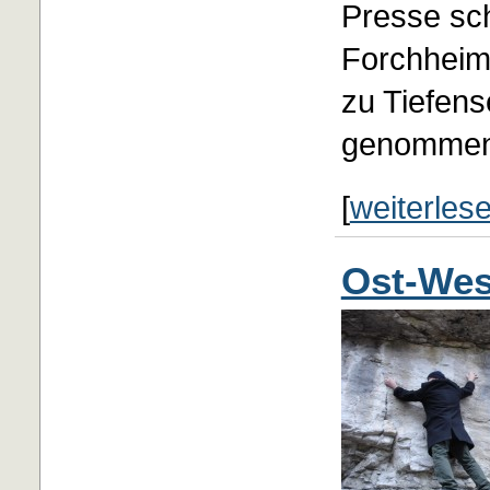
Presse sch
Forchheim
zu Tiefens
genommen
[
weiterles
Ost-Wes