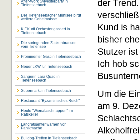
der Trend
After-Work Sylvesterparty in
Tiefenseebach
verschließ
Der Tiefenseebacher Mühlsee birgt
weitere Geheimnisse
Kund is ha
K.F.Kurti Orchester gastiert in
Tiefenseebach
bisher ehe
Die springenden Zackenbrassen
vom Tiefensee
Stutzer is
Prominenter Gast in Tiefenseebach
Ich hob s
Neuer LKW für Tiefenseebach
Busuntern
Sängerin Lara Quad in
Tiefenseebach
Supermarkt in Tiefenseebach
Um die Ei
Restaurant "Byzantinisches Reich"
am 9. Dez
Heute "Wienalaschnappen" im
Ratskeller
Schlachtsc
Landratsämter warnen vor
Alkoholfre
Panikmache
Bulldog-Treffen in Tiefenseebach