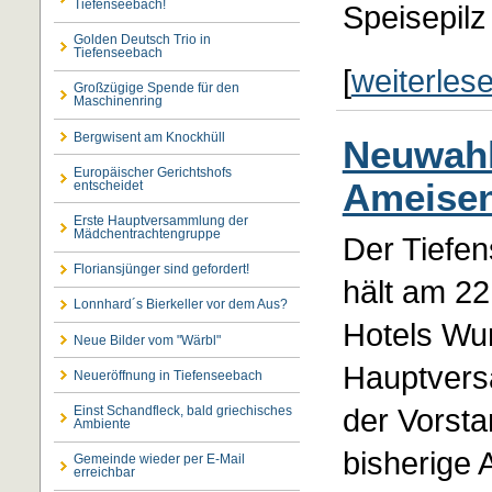
Tiefenseebach!
Speisepilz 
Golden Deutsch Trio in
Tiefenseebach
[
weiterles
Großzügige Spende für den
Maschinenring
Bergwisent am Knockhüll
Neuwahl
Europäischer Gerichtshofs
Ameisen
entscheidet
Erste Hauptversammlung der
Mädchentrachtengruppe
Der Tiefe
Floriansjünger sind gefordert!
hält am 22
Lonnhard´s Bierkeller vor dem Aus?
Hotels Wur
Neue Bilder vom "Wärbl"
Hauptvers
Neueröffnung in Tiefenseebach
der Vorsta
Einst Schandfleck, bald griechisches
Ambiente
bisherige 
Gemeinde wieder per E-Mail
erreichbar