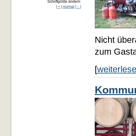
Schriftgröße ändern:
-
[ + ]
normal
[
]
Nicht übera
zum Gasta
[
weiterles
Kommuni