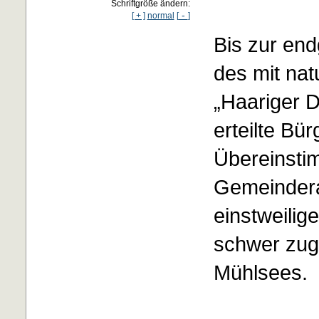
Schriftgröße ändern:
-
[ + ]
normal
[
]
Bis zur en
des mit na
„Haariger 
erteilte Bür
Übereinsti
Gemeindera
einstweilig
schwer zug
Mühlsees.