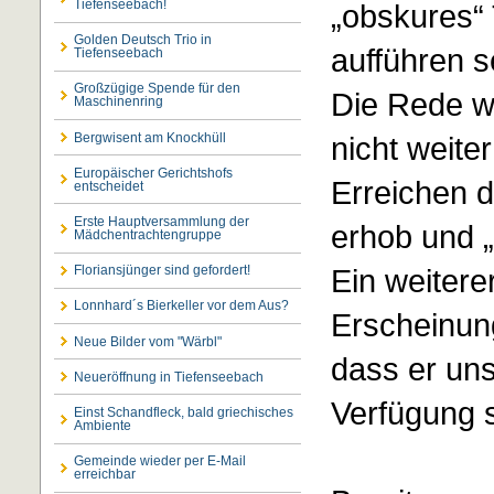
Tiefenseebach!
„obskures“ 
Golden Deutsch Trio in
aufführen 
Tiefenseebach
Großzügige Spende für den
Die Rede w
Maschinenring
Bergwisent am Knockhüll
nicht weite
Europäischer Gerichtshofs
Erreichen 
entscheidet
Erste Hauptversammlung der
erhob und „e
Mädchentrachtengruppe
Ein weitere
Floriansjünger sind gefordert!
Lonnhard´s Bierkeller vor dem Aus?
Erscheinung
Neue Bilder vom "Wärbl"
dass er uns
Neueröffnung in Tiefenseebach
Verfügung st
Einst Schandfleck, bald griechisches
Ambiente
Gemeinde wieder per E-Mail
erreichbar