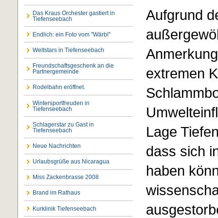
Aufgrund de
Das Kraus Orchester gastiert in
Tiefenseebach
außergewöhn
Endlich: ein Foto vom "Wärbl"
Anmerkung 
Weltstars in Tiefenseebach
Freundschaftsgeschenk an die
extremen Kä
Partnergemeinde
Rodelbahn eröffnet.
Schlammbod
Wintersportfreuden in
Umwelteinf
Tiefenseebach
Schlagerstar zu Gast in
Lage Tiefe
Tiefenseebach
Neue Nachrichten
dass sich i
Urlaubsgrüße aus Nicaragua
haben könn
Miss Zackenbrasse 2008
wissenschaf
Brand im Rathaus
ausgestorbe
Kurklinik Tiefenseebach