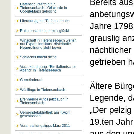
Bereits aus
Datenschutzerfolg für
Tiefenseebach - Ort wurde in
anbetungsw
GoogleMaps gelöscht
Literaturtage in Tiefenseebach
Jahre 1798 
Raketenstart leider missglückt
grauslig a
Wirtschaft in Tiefenseebach weiter
auf Expansionskurs: rästelhafte
nächtliche
Neueröffnung steht bevor:
Schlecker macht dicht!
getrieben h
Vorankündigung: "Ein italienischer
Abend" in Tiefenseebach
Gemeinderad
Ältere Bürg
Wüstlinge in Tiefenseebach
Legende, d
Brennende Autos jetzt auch in
Tiefenseebach
„Der pelzi
Gemeindebibliothek am 4.April
geschlossen
19.ten Jah
Veranstaltungstipps März 2011
aus den un