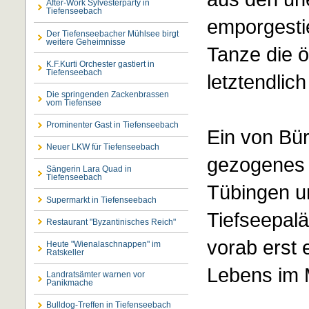
After-Work Sylvesterparty in
Tiefenseebach
emporgestie
Der Tiefenseebacher Mühlsee birgt
weitere Geheimnisse
Tanze die ö
K.F.Kurti Orchester gastiert in
Tiefenseebach
letztendlic
Die springenden Zackenbrassen
vom Tiefensee
Prominenter Gast in Tiefenseebach
Ein von Bür
Neuer LKW für Tiefenseebach
gezogenes 
Sängerin Lara Quad in
Tiefenseebach
Tübingen un
Supermarkt in Tiefenseebach
Tiefseepalä
Restaurant "Byzantinisches Reich"
vorab erst 
Heute "Wienalaschnappen" im
Ratskeller
Lebens im M
Landratsämter warnen vor
Panikmache
Bulldog-Treffen in Tiefenseebach