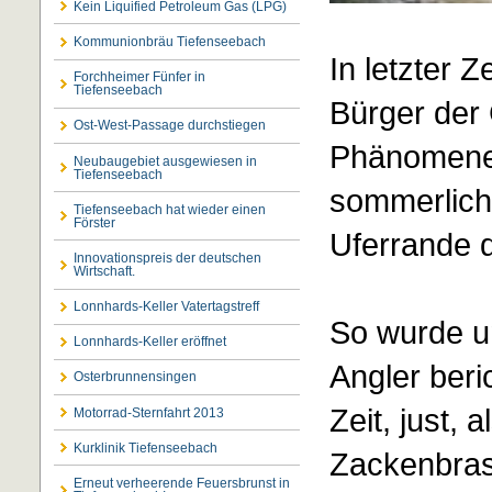
Kein Liquified Petroleum Gas (LPG)
Kommunionbräu Tiefenseebach
In letzter 
Forchheimer Fünfer in
Tiefenseebach
Bürger der
Ost-West-Passage durchstiegen
Phänomenes
Neubaugebiet ausgewiesen in
Tiefenseebach
sommerlich
Tiefenseebach hat wieder einen
Förster
Uferrande d
Innovationspreis der deutschen
Wirtschaft.
Lonnhards-Keller Vatertagstreff
So wurde u
Lonnhards-Keller eröffnet
Angler beri
Osterbrunnensingen
Zeit, just, 
Motorrad-Sternfahrt 2013
Kurklinik Tiefenseebach
Zackenbras
Erneut verheerende Feuersbrunst in