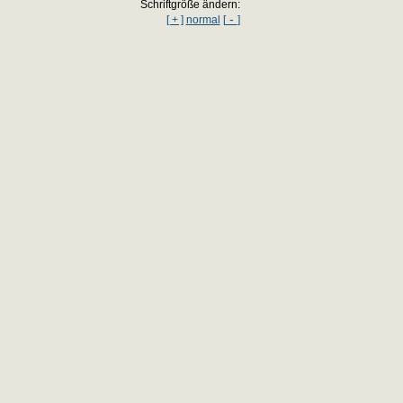
Schriftgröße ändern:
-
[ + ]
normal
[
]