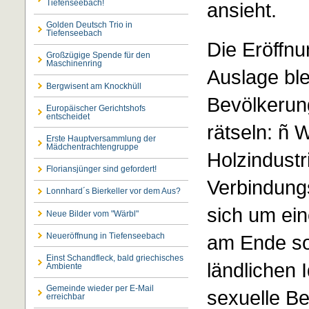
Tiefenseebach!
ansieht.
Golden Deutsch Trio in
Tiefenseebach
Die Eröffnu
Großzügige Spende für den
Maschinenring
Auslage ble
Bergwisent am Knockhüll
Bevölkerun
Europäischer Gerichtshofs
entscheidet
rätseln: ñ 
Erste Hauptversammlung der
Mädchentrachtengruppe
Holzindust
Floriansjünger sind gefordert!
Verbindungs
Lonnhard´s Bierkeller vor dem Aus?
sich um ein
Neue Bilder vom "Wärbl"
am Ende so
Neueröffnung in Tiefenseebach
Einst Schandfleck, bald griechisches
ländlichen 
Ambiente
Gemeinde wieder per E-Mail
sexuelle B
erreichbar