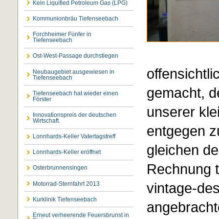
Kein Liquified Petroleum Gas (LPG)
Kommunionbräu Tiefenseebach
Forchheimer Fünfer in
Tiefenseebach
Ost-West-Passage durchstiegen
offensichtl
Neubaugebiet ausgewiesen in
Tiefenseebach
gemacht, de
Tiefenseebach hat wieder einen
Förster
unserer kl
Innovationspreis der deutschen
Wirtschaft.
entgegen zu
Lonnhards-Keller Vatertagstreff
gleichen de
Lonnhards-Keller eröffnet
Rechnung t
Osterbrunnensingen
vintage-des
Motorrad-Sternfahrt 2013
Kurklinik Tiefenseebach
angebracht
Erneut verheerende Feuersbrunst in