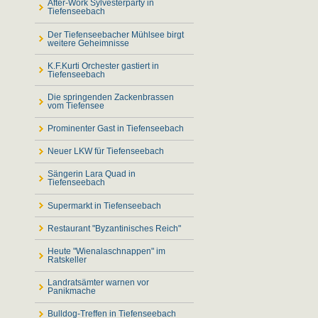
After-Work Sylvesterparty in
Tiefenseebach
Der Tiefenseebacher Mühlsee birgt
weitere Geheimnisse
K.F.Kurti Orchester gastiert in
Tiefenseebach
Die springenden Zackenbrassen
vom Tiefensee
Prominenter Gast in Tiefenseebach
Neuer LKW für Tiefenseebach
Sängerin Lara Quad in
Tiefenseebach
Supermarkt in Tiefenseebach
Restaurant "Byzantinisches Reich"
Heute "Wienalaschnappen" im
Ratskeller
Landratsämter warnen vor
Panikmache
Bulldog-Treffen in Tiefenseebach