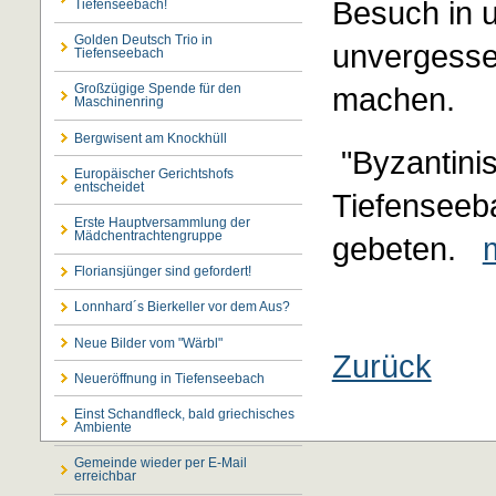
Besuch in 
Tiefenseebach!
Golden Deutsch Trio in
unvergesse
Tiefenseebach
machen.
Großzügige Spende für den
Maschinenring
Bergwisent am Knockhüll
"Byzantini
Europäischer Gerichtshofs
entscheidet
Tiefenseeb
Erste Hauptversammlung der
Mädchentrachtengruppe
gebeten.
Floriansjünger sind gefordert!
Lonnhard´s Bierkeller vor dem Aus?
Neue Bilder vom "Wärbl"
Zurück
Neueröffnung in Tiefenseebach
Einst Schandfleck, bald griechisches
Ambiente
Gemeinde wieder per E-Mail
erreichbar