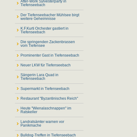
After-Work Sylvesterparty in
Tiefenseebach
Der Tiefenseebacher Mühlsee birgt
weitere Geheimnisse
K.F.Kurti Orchester gastiert in
Tiefenseebach
Die springenden Zackenbrassen
vom Tiefensee
Prominenter Gast in Tiefenseebach
Neuer LKW für Tiefenseebach
Sängerin Lara Quad in
Tiefenseebach
Supermarkt in Tiefenseebach
Restaurant "Byzantinisches Reich"
Heute "Wienalaschnappen" im
Ratskeller
Landratsämter warnen vor
Panikmache
Bulldog-Treffen in Tiefenseebach