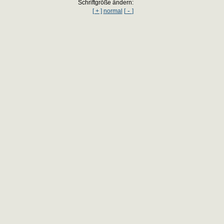
Schriftgröße ändern:
-
[ + ]
normal
[
]