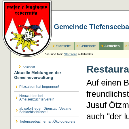
Gemeinde Tiefenseeba
Startseite
Gemeinde
Aktuelles
Sie sind hier:
Startseite
»
Aktuelles
Restaura
Kalender
Aktuelle Meldungen der
Gemeineverwaltung
Auf einen B
Pilzsaison hat begonnen!
freundlichs
Neuwahlen bei
Ameisenzüchterverein
Jusuf Ötzm
ab sofort jeden Dienstag: Vegane
Schlachtschüssel!
auch "der l
Tiefenseebach erhält Ökologiepreis