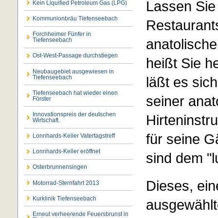
Lassen Sie
Kein Liquified Petroleum Gas (LPG)
Kommunionbräu Tiefenseebach
Restaurants
Forchheimer Fünfer in
anatolisch
Tiefenseebach
Ost-West-Passage durchstiegen
heißt Sie h
Neubaugebiet ausgewiesen in
Tiefenseebach
läßt es sic
Tiefenseebach hat wieder einen
seiner anat
Förster
Innovationspreis der deutschen
Hirteninstr
Wirtschaft.
für seine G
Lonnhards-Keller Vatertagstreff
Lonnhards-Keller eröffnet
sind dem "lu
Osterbrunnensingen
Dieses, ein
Motorrad-Sternfahrt 2013
Kurklinik Tiefenseebach
ausgewählt
Erneut verheerende Feuersbrunst in