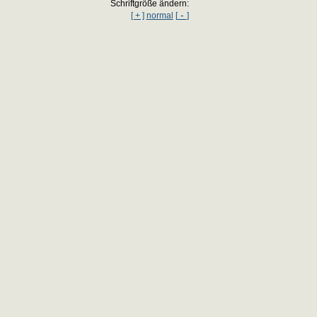
Schriftgröße ändern:
-
[ + ]
normal
[
]