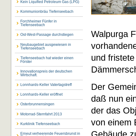
Kein Liquified Petroleum Gas (LPG)
Kommunionbräu Tiefenseebach
Forchheimer Fünfer in
Tiefenseebach
Walpurga Fr
Ost-West-Passage durchstiegen
vorhandene
Neubaugebiet ausgewiesen in
Tiefenseebach
und fristete
Tiefenseebach hat wieder einen
Förster
Dämmersch
Innovationspreis der deutschen
Wirtschaft.
Der Gemein
Lonnhards-Keller Vatertagstreff
Lonnhards-Keller eröffnet
daß nun ei
Osterbrunnensingen
der das Obj
Motorrad-Sternfahrt 2013
von einem E
Kurklinik Tiefenseebach
Gebäude zu
Erneut verheerende Feuersbrunst in