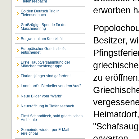
Tiefenseebach!
erworben h
Golden Deutsch Trio in
Tiefenseebach
Popolochou
Großzügige Spende für den
Maschinenring
Besitzer, w
Bergwisent am Knockhüll
Europäischer Gerichtshofs
Pfingstferi
entscheidet
griechisch
Erste Hauptversammlung der
Mädchentrachtengruppe
zu eröffnen
Floriansjünger sind gefordert!
Lonnhard´s Bierkeller vor dem Aus?
Griechische
Neue Bilder vom "Wärbl"
vergessene
Neueröffnung in Tiefenseebach
Heimatdorf,
Einst Schandfleck, bald griechisches
Ambiente
"Schafsaug
Gemeinde wieder per E-Mail
erreichbar
erwarten.