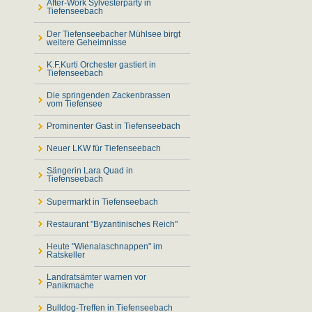
After-Work Sylvesterparty in
Tiefenseebach
Der Tiefenseebacher Mühlsee birgt
weitere Geheimnisse
K.F.Kurti Orchester gastiert in
Tiefenseebach
Die springenden Zackenbrassen
vom Tiefensee
Prominenter Gast in Tiefenseebach
Neuer LKW für Tiefenseebach
Sängerin Lara Quad in
Tiefenseebach
Supermarkt in Tiefenseebach
Restaurant "Byzantinisches Reich"
Heute "Wienalaschnappen" im
Ratskeller
Landratsämter warnen vor
Panikmache
Bulldog-Treffen in Tiefenseebach