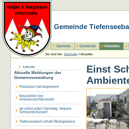
Gemeinde Tiefenseeba
Startseite
Gemeinde
Aktuelles
Sie sind hier:
Startseite
»
Aktuelles
Einst Sc
Kalender
Aktuelle Meldungen der
Ambient
Gemeineverwaltung
Pilzsaison hat begonnen!
Neuwahlen bei
Ameisenzüchterverein
ab sofort jeden Dienstag: Vegane
Schlachtschüssel!
Tiefenseebach erhält Ökologiepreis