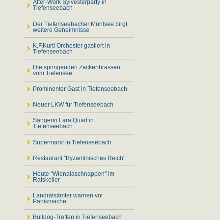
After-Work Sylvesterparty in
Tiefenseebach
Der Tiefenseebacher Mühlsee birgt
weitere Geheimnisse
K.F.Kurti Orchester gastiert in
Tiefenseebach
Die springenden Zackenbrassen
vom Tiefensee
Prominenter Gast in Tiefenseebach
Neuer LKW für Tiefenseebach
Sängerin Lara Quad in
Tiefenseebach
Supermarkt in Tiefenseebach
Restaurant "Byzantinisches Reich"
Heute "Wienalaschnappen" im
Ratskeller
Landratsämter warnen vor
Panikmache
Bulldog-Treffen in Tiefenseebach