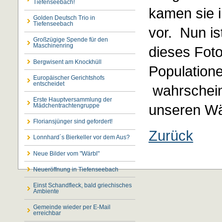
Tiefenseebach!
kamen sie 
Golden Deutsch Trio in
Tiefenseebach
vor. Nun is
Großzügige Spende für den
Maschinenring
dieses Foto
Bergwisent am Knockhüll
Population
Europäischer Gerichtshofs
entscheidet
wahrschein
Erste Hauptversammlung der
unseren Wä
Mädchentrachtengruppe
Floriansjünger sind gefordert!
Zurück
Lonnhard´s Bierkeller vor dem Aus?
Neue Bilder vom "Wärbl"
Neueröffnung in Tiefenseebach
Einst Schandfleck, bald griechisches
Ambiente
Gemeinde wieder per E-Mail
erreichbar