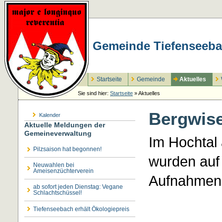
Gemeinde Tiefenseeba
Startseite
Gemeinde
Aktuelles
Sie sind hier:
Startseite
»
Aktuelles
Bergwise
Kalender
Aktuelle Meldungen der
Gemeineverwaltung
Im Hochtal
Pilzsaison hat begonnen!
wurden auf
Neuwahlen bei
Ameisenzüchterverein
Aufnahmen
ab sofort jeden Dienstag: Vegane
Schlachtschüssel!
Tiefenseebach erhält Ökologiepreis