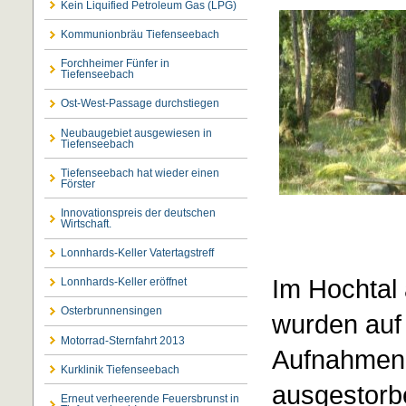
Kein Liquified Petroleum Gas (LPG)
Kommunionbräu Tiefenseebach
Forchheimer Fünfer in
Tiefenseebach
Ost-West-Passage durchstiegen
Neubaugebiet ausgewiesen in
Tiefenseebach
Tiefenseebach hat wieder einen
Förster
Innovationspreis der deutschen
Wirtschaft.
Lonnhards-Keller Vatertagstreff
Im Hochtal
Lonnhards-Keller eröffnet
Osterbrunnensingen
wurden auf
Motorrad-Sternfahrt 2013
Aufnahmen 
Kurklinik Tiefenseebach
ausgestorbe
Erneut verheerende Feuersbrunst in