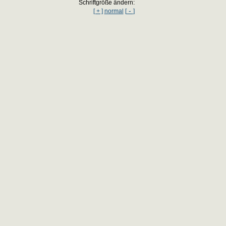
Schriftgröße ändern:
-
[ + ]
normal
[
]