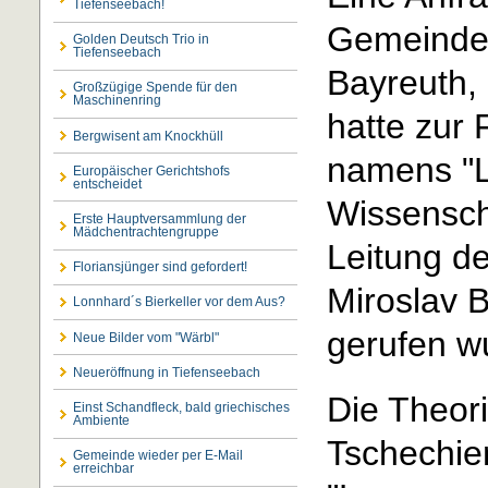
Tiefenseebach!
Gemeinder
Golden Deutsch Trio in
Tiefenseebach
Bayreuth,
Großzügige Spende für den
Maschinenring
hatte zur
Bergwisent am Knockhüll
namens "L
Europäischer Gerichtshofs
entscheidet
Wissensch
Erste Hauptversammlung der
Mädchentrachtengruppe
Leitung de
Floriansjünger sind gefordert!
Miroslav 
Lonnhard´s Bierkeller vor dem Aus?
gerufen w
Neue Bilder vom "Wärbl"
Neueröffnung in Tiefenseebach
Die Theori
Einst Schandfleck, bald griechisches
Ambiente
Tschechie
Gemeinde wieder per E-Mail
erreichbar