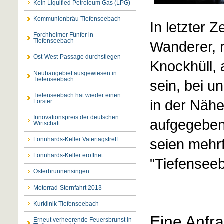
Kein Liquified Petroleum Gas (LPG)
Kommunionbräu Tiefenseebach
In letzter 
Forchheimer Fünfer in
Tiefenseebach
Wanderer, 
Ost-West-Passage durchstiegen
Knockhüll, 
Neubaugebiet ausgewiesen in
Tiefenseebach
sein, bei u
Tiefenseebach hat wieder einen
in der Nähe
Förster
Innovationspreis der deutschen
aufgegebene
Wirtschaft.
seien mehr
Lonnhards-Keller Vatertagstreff
Lonnhards-Keller eröffnet
"Tiefenseeb
Osterbrunnensingen
Motorrad-Sternfahrt 2013
Kurklinik Tiefenseebach
Eine Anfr
Erneut verheerende Feuersbrunst in