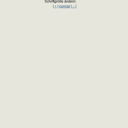
Schriftgröße ändern:
-
[ + ]
normal
[
]