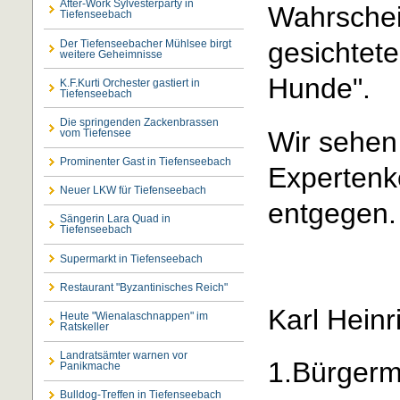
After-Work Sylvesterparty in
Wahrschein
Tiefenseebach
gesichtete
Der Tiefenseebacher Mühlsee birgt
weitere Geheimnisse
Hunde".
K.F.Kurti Orchester gastiert in
Tiefenseebach
Die springenden Zackenbrassen
Wir sehen
vom Tiefensee
Prominenter Gast in Tiefenseebach
Expertenk
Neuer LKW für Tiefenseebach
entgegen.
Sängerin Lara Quad in
Tiefenseebach
Supermarkt in Tiefenseebach
Restaurant "Byzantinisches Reich"
Karl Heinr
Heute "Wienalaschnappen" im
Ratskeller
Landratsämter warnen vor
1.Bürgerm
Panikmache
Bulldog-Treffen in Tiefenseebach