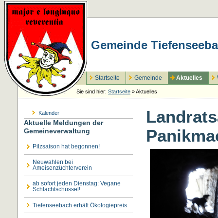
Gemeinde Tiefenseeba
Startseite
Gemeinde
Aktuelles
Sie sind hier:
Startseite
»
Aktuelles
Landrats
Kalender
Aktuelle Meldungen der
Panikma
Gemeineverwaltung
Pilzsaison hat begonnen!
Neuwahlen bei
Ameisenzüchterverein
ab sofort jeden Dienstag: Vegane
Schlachtschüssel!
Tiefenseebach erhält Ökologiepreis