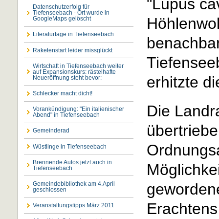
"Lupus ca
Datenschutzerfolg für
Tiefenseebach - Ort wurde in
Höhlenwol
GoogleMaps gelöscht
Literaturtage in Tiefenseebach
benachbar
Raketenstart leider missglückt
Tiefensee
Wirtschaft in Tiefenseebach weiter
auf Expansionskurs: rästelhafte
erhitzte d
Neueröffnung steht bevor:
Schlecker macht dicht!
Die Landr
Vorankündigung: "Ein italienischer
Abend" in Tiefenseebach
übertrieb
Gemeinderad
Ordnungsam
Wüstlinge in Tiefenseebach
Brennende Autos jetzt auch in
Möglichke
Tiefenseebach
Gemeindebibliothek am 4.April
gewordene
geschlossen
Erachtens 
Veranstaltungstipps März 2011