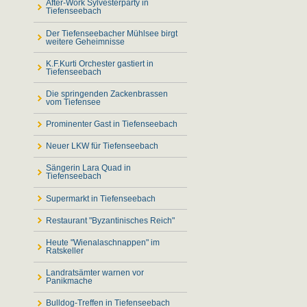
After-Work Sylvesterparty in
Tiefenseebach
Der Tiefenseebacher Mühlsee birgt
weitere Geheimnisse
K.F.Kurti Orchester gastiert in
Tiefenseebach
Die springenden Zackenbrassen
vom Tiefensee
Prominenter Gast in Tiefenseebach
Neuer LKW für Tiefenseebach
Sängerin Lara Quad in
Tiefenseebach
Supermarkt in Tiefenseebach
Restaurant "Byzantinisches Reich"
Heute "Wienalaschnappen" im
Ratskeller
Landratsämter warnen vor
Panikmache
Bulldog-Treffen in Tiefenseebach