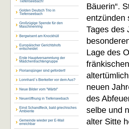
Tiefenseebach!
Bäuerin“. S
Golden Deutsch Trio in
Tiefenseebach
entzünden s
Großzügige Spende für den
Tages des 
Maschinenring
Bergwisent am Knockhüll
besonderen
Europäischer Gerichtshofs
entscheidet
Lage des Or
Erste Hauptversammlung der
fränkische
Mädchentrachtengruppe
Floriansjünger sind gefordert!
altertümli
Lonnhard´s Bierkeller vor dem Aus?
neuen Jahr
Neue Bilder vom "Wärbl"
des Abfeue
Neueröffnung in Tiefenseebach
selbe und n
Einst Schandfleck, bald griechisches
Ambiente
alter Sitte
Gemeinde wieder per E-Mail
erreichbar