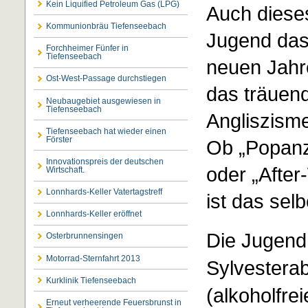
Kein Liquified Petroleum Gas (LPG)
Auch diese
Kommunionbräu Tiefenseebach
Jugend das 
Forchheimer Fünfer in
Tiefenseebach
neuen Jahre
Ost-West-Passage durchstiegen
das träuend
Neubaugebiet ausgewiesen in
Tiefenseebach
Angliszism
Tiefenseebach hat wieder einen
Förster
Ob „Popanz
Innovationspreis der deutschen
oder „After
Wirtschaft.
Lonnhards-Keller Vatertagstreff
ist das selb
Lonnhards-Keller eröffnet
Die Jugend 
Osterbrunnensingen
Motorrad-Sternfahrt 2013
Sylvesterab
Kurklinik Tiefenseebach
(alkoholfre
Erneut verheerende Feuersbrunst in