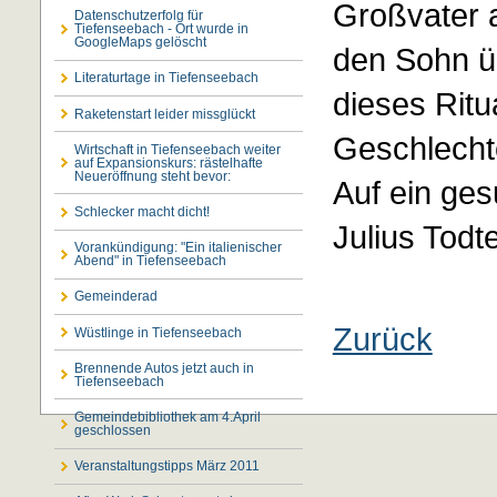
Großvater a
Datenschutzerfolg für
Tiefenseebach - Ort wurde in
GoogleMaps gelöscht
den Sohn ü
Literaturtage in Tiefenseebach
dieses Ritu
Raketenstart leider missglückt
Geschlechte
Wirtschaft in Tiefenseebach weiter
auf Expansionskurs: rästelhafte
Neueröffnung steht bevor:
Auf ein ge
Schlecker macht dicht!
Julius Todt
Vorankündigung: "Ein italienischer
Abend" in Tiefenseebach
Gemeinderad
Zurück
Wüstlinge in Tiefenseebach
Brennende Autos jetzt auch in
Tiefenseebach
Gemeindebibliothek am 4.April
geschlossen
Veranstaltungstipps März 2011