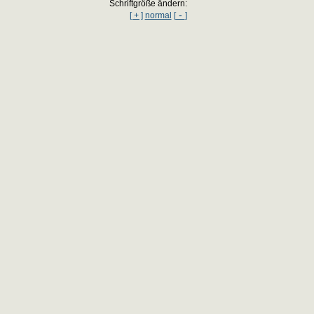
Schriftgröße ändern:
-
[ + ]
normal
[
]