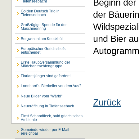
Beginn der
Tiefenseebach!
Golden Deutsch Trio in
der Bäueri
Tiefenseebach
Wildspezial
Großzügige Spende für den
Maschinenring
und Bier a
Bergwisent am Knockhüll
Autogramms
Europäischer Gerichtshofs
entscheidet
Erste Hauptversammlung der
Mädchentrachtengruppe
Floriansjünger sind gefordert!
Lonnhard´s Bierkeller vor dem Aus?
Neue Bilder vom "Wärbl"
Zurück
Neueröffnung in Tiefenseebach
Einst Schandfleck, bald griechisches
Ambiente
Gemeinde wieder per E-Mail
erreichbar