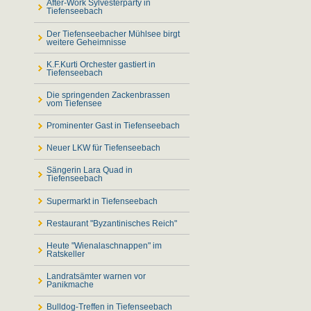
After-Work Sylvesterparty in
Tiefenseebach
Der Tiefenseebacher Mühlsee birgt
weitere Geheimnisse
K.F.Kurti Orchester gastiert in
Tiefenseebach
Die springenden Zackenbrassen
vom Tiefensee
Prominenter Gast in Tiefenseebach
Neuer LKW für Tiefenseebach
Sängerin Lara Quad in
Tiefenseebach
Supermarkt in Tiefenseebach
Restaurant "Byzantinisches Reich"
Heute "Wienalaschnappen" im
Ratskeller
Landratsämter warnen vor
Panikmache
Bulldog-Treffen in Tiefenseebach