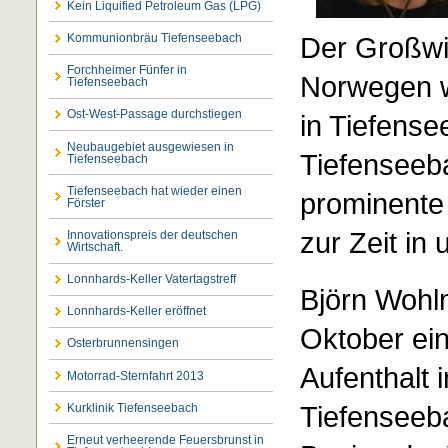
Kein Liquified Petroleum Gas (LPG)
Der Großwil
Kommunionbräu Tiefenseebach
Forchheimer Fünfer in
Norwegen w
Tiefenseebach
Ost-West-Passage durchstiegen
in Tiefense
Neubaugebiet ausgewiesen in
Tiefenseeba
Tiefenseebach
Tiefenseebach hat wieder einen
prominente
Förster
zur Zeit in
Innovationspreis der deutschen
Wirtschaft.
Lonnhards-Keller Vatertagstreff
Björn Wohl
Lonnhards-Keller eröffnet
Oktober ein
Osterbrunnensingen
Aufenthalt 
Motorrad-Sternfahrt 2013
Tiefenseeba
Kurklinik Tiefenseebach
Erneut verheerende Feuersbrunst in