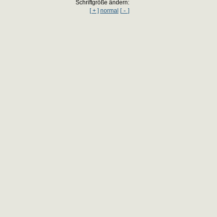
Schriftgröße ändern:
-
[ + ]
normal
[
]