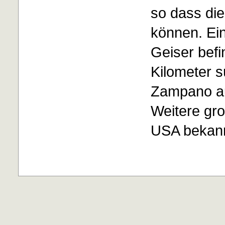
so dass di
können. Ein
Geiser befi
Kilometer 
Zampano auf
Weitere gr
USA bekann