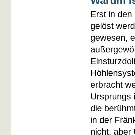
Warum is
Erst in den
gelöst wer
gewesen, e
außergewöh
Einsturzdol
Höhlensyst
erbracht w
Ursprungs i
die berühmt
in der Frän
nicht, abe