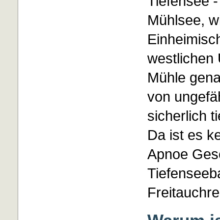
Tiefensee -
Mühlsee, w
Einheimisc
westlichen
Mühle gena
von ungefä
sicherlich 
Da ist es k
Apnoe Gesel
Tiefenseeb
Freitauchr