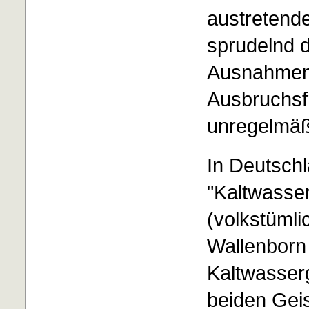
austretend
sprudelnd d
Ausnahmen 
Ausbruchsf
unregelmäßi
In Deutschl
"Kaltwasse
(volkstüml
Wallenborn 
Kaltwasser
beiden Geis