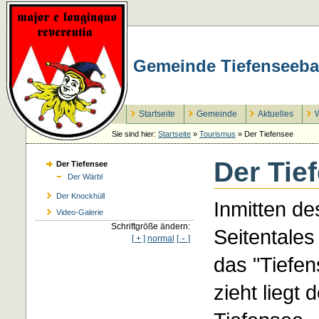
Gemeinde Tiefenseeba
Startseite
Gemeinde
Aktuelles
W
Sie sind hier:
Startseite
»
Tourismus
»
Der Tiefensee
Der Tie
Der Tiefensee
Der Wärbl
Der Knockhüll
Inmitten de
Video-Galerie
Schriftgröße ändern:
Seitentales
-
[ + ]
normal
[
]
das "Tiefe
zieht lieg